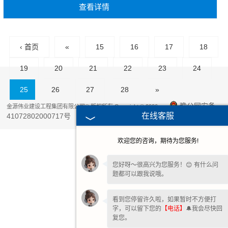
查看详情
‹ 首页
«
15
16
17
18
19
20
21
22
23
24
25
26
27
28
»
豫公网安备
金源伟业建设工程集团有限公司© 版权所有 Copyright © 2026
在线客服
41072802000717号
豫ICP备2022018925号-1
TOP↑
欢迎您的咨询，期待为您服务!
您好呀～很高兴为您服务！😊 有什么问
题都可以跟我说哦。
看到您停留许久啦，如果暂时不方便打
字，可以留下您的
【电话】
🔔我会尽快回
复您。