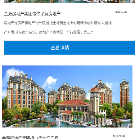
2019-11-20
金源房地产集团带你了解房地产
房地产是房产和地产的合称,是指土地和土地上的建筑物或附着物.先是地
产开发,才有房产建筑。房地产本身就是一个行业属于第三产...
查看详情
2019-09-30
金源房地产集团极少房地产产权