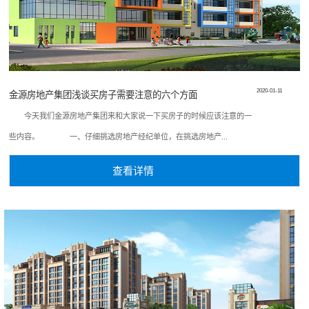
2020-01-11
金源房地产集团浅谈买房子需要注意的六个方面
今天我们金源房地产集团来和大家说一下买房子的时候应该注意的一
些内容。 一、仔细挑选房地产经纪单位，在挑选房地产...
查看详情