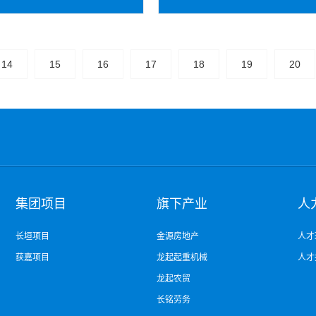
14
15
16
17
18
19
20
集团项目
旗下产业
人
长垣项目
金源房地产
人才
获嘉项目
龙起起重机械
人才
龙起农贸
长铭劳务