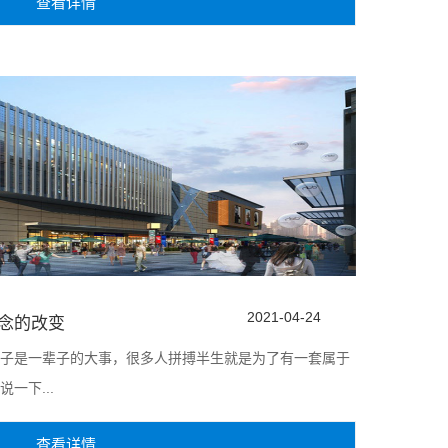
查看详情
2021-04-24
念的改变
是一辈子的大事，很多人拼搏半生就是为了有一套属于
一下...
查看详情