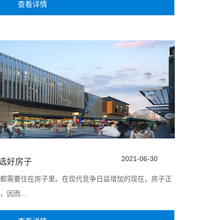
查看详情
2021-06-30
选好房子
需要住在房子里。在现代竞争日益增加的现在，房子正
因而...