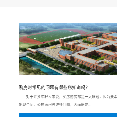
购房时常见的问题有哪些您知道吗？
对于许多年轻人来说，买房购房都是一大难题，因为要牵
出现合同、公摊面积等许多问题，因而需要...