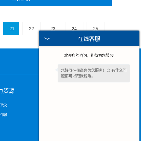
21
22
23
24
25
在线客服
欢迎您的咨询，期待为您服务!
您好呀～很高兴为您服务！😊 有什么问
题都可以跟我说哦。
力资源
抖音二维码 | 微信公众号
理念
招聘