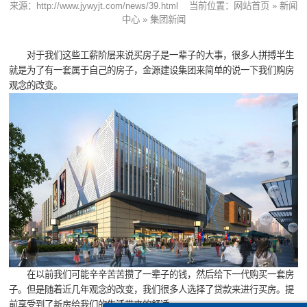
来源：
http://www.jywyjt.com/news/39.html
当前位置：
网站首页
»
新闻
中心
»
集团新闻
对于我们这些工薪阶层来说买房子是一辈子的大事，很多人拼搏半生
就是为了有一套属于自己的房子，金源建设集团来简单的说一下我们购房
观念的改变。
在以前我们可能辛辛苦苦攒了一辈子的钱，然后给下一代购买一套房
子。但是随着近几年观念的改变，我们很多人选择了贷款来进行买房。提
前享受到了新房给我们的生活带来的舒适。