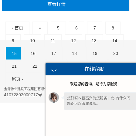
查看详情
‹ 首页
«
5
6
7
8
9
10
11
12
13
14
15
16
17
18
19
20
21
22
23
24
25
»
在线客服
尾页 ›
TOP↑
欢迎您的咨询，期待为您服务!
豫公网安备
金源伟业建设工程集团有限公司© 版权所有 Copyright © 2026
41072802000717号
豫ICP备2022018925号-1
您好呀～很高兴为您服务！😊 有什么问
题都可以跟我说哦。