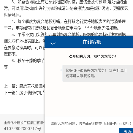
3、如复合地板上有沾惹到相应的污迹，应该要及时删除;难处理的油
污，可以用温水加少许的洗衣粉或清洁剂来擦洗;如是颜料污迹，更需要及
时清除掉。
4、每个季度为复合地板打蜡，在打蜡之前要将地板表面的污渍处理
干净，定期经常打蜡能延长复合地板使用寿命，******地板光洁如新。
5、平常不要用尖锐的刀具划伤复合地板，吸烟的也要特别注意别把
烟头冷在地板表面上，沉重的家具、电器不宜直接在复合地板上拖行，实
在线客服
在要搬动家具时，可以在家具的“脚”上“穿”一些“鞋子”或软底防护垫，降低
摩擦率。
欢迎您的咨询，期待为您服务!
6、秋冬干燥的季节要及时帮助复合地板增加湿度，可以使用湿机
等。
您好呀～很高兴为您服务！😊 有什么问
题都可以跟我说哦。
上一篇：
厨房天花板漏水后该如何处理？
下一篇：
房子装修时用的石膏板用在哪些地方，如何挑选？
TOP↑
豫公网安备
金源伟业建设工程集团有限公司© 版权所有 Copyright © 2026
41072802000717号
豫ICP备2022018925号-1
发送